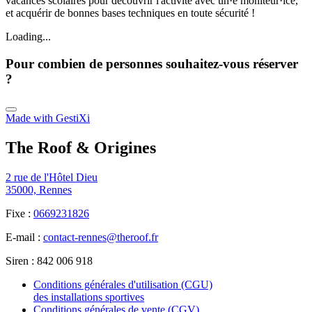
vacances scolaires pour découvrir l'activité avec un·e moniteur·ice,
et acquérir de bonnes bases techniques en toute sécurité !
Loading...
Pour combien de personnes souhaitez-vous réserver
?
Made with GestiXi
The Roof & Origines
2 rue de l'Hôtel Dieu
35000, Rennes
Fixe :
0669231826
E-mail :
contact-rennes@theroof.fr
Siren :
842 006 918
Conditions générales d'utilisation (CGU)
des installations sportives
Conditions générales de vente (CGV)